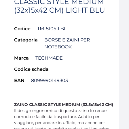
CLASSIC STYLE MEDIUM
(32x15x42 CM) LIGHT BLU
Codice
TM-8105-LBL
Categoria
BORSE E ZAINI PER
NOTEBOOK
Marca
TECHMADE
Codice scheda
EAN
8099990149303
ZAINO CLASSIC STYLE MEDIUM (32.5x15x42 CM)
Il design ergonomico di questo zaino lo rende
comodo e facile da trasportare. Adatto per
viaggiare, per andare in ufficio, ma anche per
essere utilizzato in ambito scolastico.Uno zaino