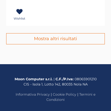
Wishlist
Mostra altri risultati
Moon Computer s.r.l.
|
C.F./P.Iva:
08065901210
CIS - Isola 1, Lotto 142, 80035 Nola NA
Informativa Privacy
|
Cookie Policy
|
Termini e
Condizioni