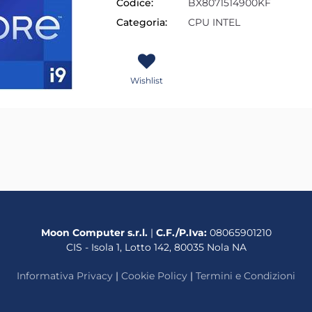
Codice:
BX8071514900KF
Categoria:
CPU INTEL
Wishlist
Moon Computer s.r.l.
|
C.F./P.Iva:
08065901210
CIS - Isola 1, Lotto 142, 80035 Nola NA
Informativa Privacy
|
Cookie Policy
|
Termini e Condizioni