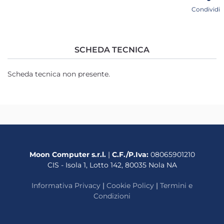
Condividi
SCHEDA TECNICA
Scheda tecnica non presente.
Moon Computer s.r.l.
|
C.F./P.Iva:
08065901210
CIS - Isola 1, Lotto 142, 80035 Nola NA
Informativa Privacy
|
Cookie Policy
|
Termini e
Condizioni