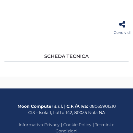
Condividi
SCHEDA TECNICA
Moon Computer s.r.l.
|
C.F./P.Iva:
08065901210
CIS - Isola 1, Lotto 142, 80035 Nola NA
Informativa Privacy
|
Cookie Policy
|
Termini e
Condizioni