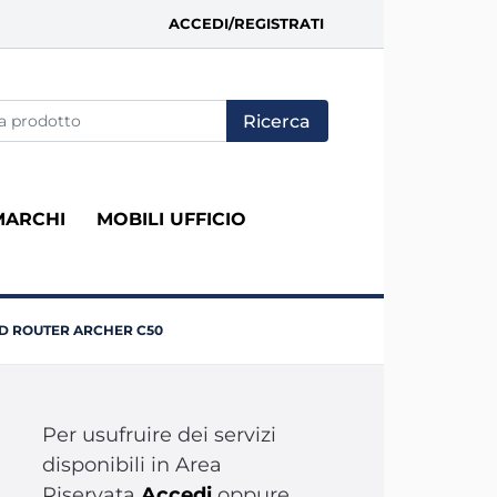
ACCEDI/REGISTRATI
fica di un filtro aggiorna automaticamente gli altri filtri disponi
MARCHI
MOBILI UFFICIO
ND ROUTER ARCHER C50
Per usufruire dei servizi
disponibili in Area
Riservata
Accedi
oppure