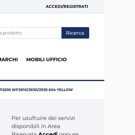
ACCEDI/REGISTRATI
fica di un filtro aggiorna automaticamente gli altri filtri disponi
MARCHI
MOBILI UFFICIO
P2205 WF2910/2930/2935 604 YELLOW
Per usufruire dei servizi
disponibili in Area
Riservata
Accedi
oppure