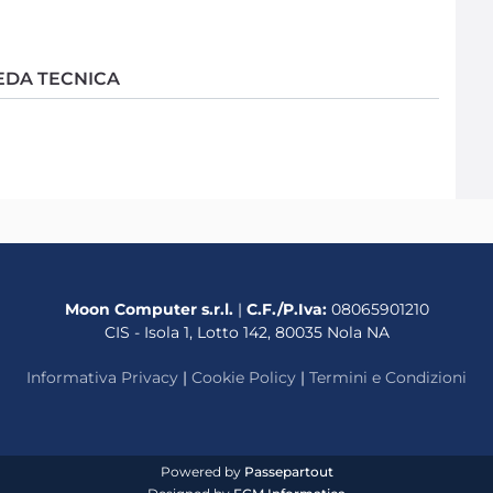
EDA TECNICA
Moon Computer s.r.l.
|
C.F./P.Iva:
08065901210
CIS - Isola 1, Lotto 142, 80035 Nola NA
Informativa Privacy
|
Cookie Policy
|
Termini e Condizioni
Powered by
Passepartout