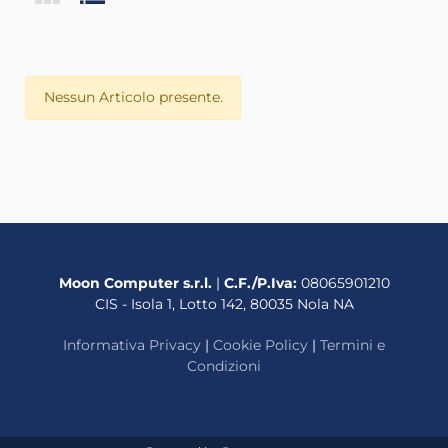
Nessun Articolo presente.
Moon Computer s.r.l.
|
C.F./P.Iva:
08065901210
CIS - Isola 1, Lotto 142, 80035 Nola NA
Informativa Privacy
|
Cookie Policy
|
Termini e
Condizioni