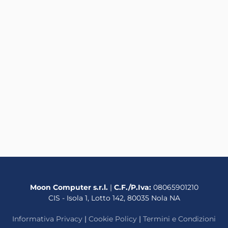
i altri filtri disponibili.
Moon Computer s.r.l.
|
C.F./P.Iva:
08065901210
CIS - Isola 1, Lotto 142, 80035 Nola NA
Informativa Privacy
|
Cookie Policy
|
Termini e Condizioni