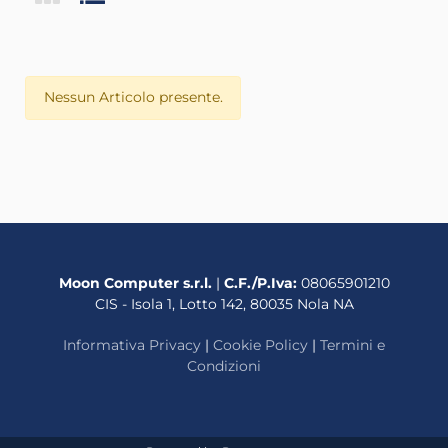
Nessun Articolo presente.
Moon Computer s.r.l.
|
C.F./P.Iva:
08065901210
CIS - Isola 1, Lotto 142, 80035 Nola NA
Informativa Privacy
|
Cookie Policy
|
Termini e
Condizioni