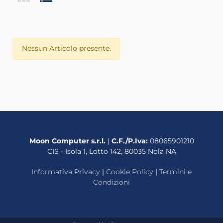
Nessun Articolo presente.
Moon Computer s.r.l.
|
C.F./P.Iva:
08065901210
CIS - Isola 1, Lotto 142, 80035 Nola NA
Informativa Privacy
|
Cookie Policy
|
Termini e
Condizioni