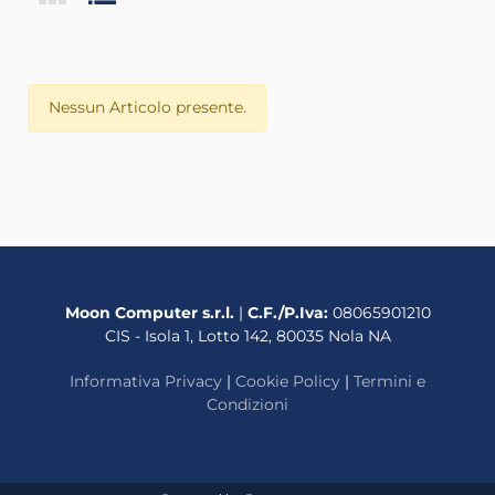
Nessun Articolo presente.
Moon Computer s.r.l.
|
C.F./P.Iva:
08065901210
CIS - Isola 1, Lotto 142, 80035 Nola NA
Informativa Privacy
|
Cookie Policy
|
Termini e
Condizioni